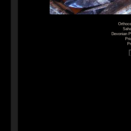
Orthoce
Saha
Devonian Pe
Pri
Pr